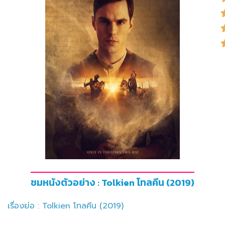
ชมหนังตัวอย่าง : Tolkien โทลคีน (2019)
เรื่องย่อ : Tolkien โทลคีน (2019)