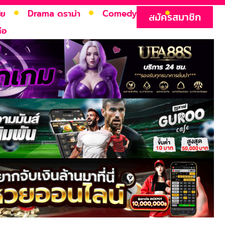
ัย
Drama ดราม่า
Comedy ตลก
สมัครสมาชิก
่อ