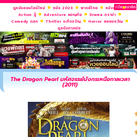
สมัครสมาชิก
ดูหนังออนไลน์ใหม่
หนัง 2023
พากย์ไทย
หนังฝรั่ง
Action บู๊
Adventure ผจญภัย
Drama ดราม่า
Comedy ตลก
Thriller ระทึกขวัญ
Horror สยองขวัญ
ดูหนังภาคต่อ
The Dragon Pearl มหัศจรรย์มังกรเหนือกาลเวลา
(2011)