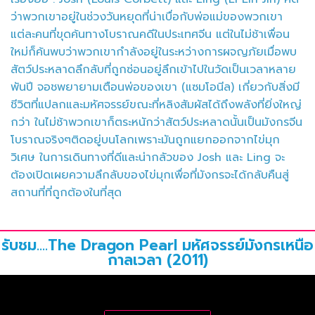
ว่าพวกเขาอยู่ในช่วงวันหยุดที่น่าเบื่อกับพ่อแม่ของพวกเขา
แต่ละคนที่ขุดค้นทางโบราณคดีในประเทศจีน แต่ในไม่ช้าเพื่อน
ใหม่ก็ค้นพบว่าพวกเขากำลังอยู่ในระหว่างการผจญภัยเมื่อพบ
สัตว์ประหลาดลึกลับที่ถูกซ่อนอยู่ลึกเข้าไปในวัดเป็นเวลาหลาย
พันปี จอชพยายามเตือนพ่อของเขา (แซมโอนีล) เกี่ยวกับสิ่งมี
ชีวิตที่แปลกและมหัศจรรย์ขณะที่หลิงสัมผัสได้ถึงพลังที่ยิ่งใหญ่
กว่า ในไม่ช้าพวกเขาก็ตระหนักว่าสัตว์ประหลาดนั้นเป็นมังกรจีน
โบราณจริงๆติดอยู่บนโลกเพราะมันถูกแยกออกจากไข่มุก
วิเศษ ในการเดินทางที่ดีและน่ากลัวของ Josh และ Ling จะ
ต้องเปิดเผยความลึกลับของไข่มุกเพื่อที่มังกรจะได้กลับคืนสู่
สถานที่ที่ถูกต้องในที่สุด
รับชม....The Dragon Pearl มหัศจรรย์มังกรเหนือ
กาลเวลา (2011)