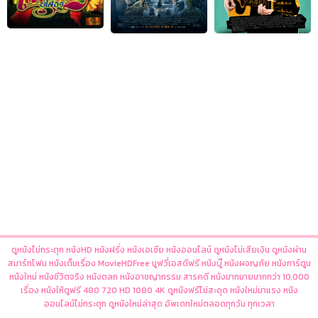
ดูหนังไม่กระตุก หนังHD หนังฝรั่ง หนังเอเชีย หนังออนไลน์ ดูหนังไม่เสียเงิน ดูหนังผ่าน
สมาร์ทโฟน หนังเต็มเรื่อง MovieHDFree มูฟวี่เอสดีฟรี หนังบู๊ หนังผจญภัย หนังการ์ตูน
หนังใหม่ หนังชีวิตจริง หนังตลก หนังอาชญากรรม สารคดี หนังมากมายมากกว่า 10,000
เรื่อง หนังให้ดูฟรี 480 720 HD 1080 4K ดูหนังฟรีไม่สะดุด หนังใหม่มาแรง หนัง
ออนไลน์ไม่กระตุก ดูหนังใหม่ล่าสุด อัพเดทใหม่ตลอดทุกวัน ทุกเวลา