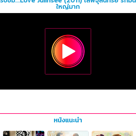
รับชม....Love Julinsee (2011) เลิฟจุลินทรีย์ รักมัน
ใหญ่มาก
หนังแนะนำ