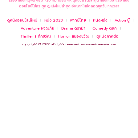
เรื่อง หนังให้ดูฟรี 480 720 HD 1080 4K ดูหนังฟรีไม่สะดุด หนังใหม่มาแรง หนัง
ออนไลน์ไม่กระตุก ดูหนังใหม่ล่าสุด อัพเดทใหม่ตลอดทุกวัน ทุกเวลา
ดูหนังออนไลน์ใหม่
หนัง 2023
พากย์ไทย
หนังฝรั่ง
Action บู๊
Adventure ผจญภัย
Drama ดราม่า
Comedy ตลก
Thriller ระทึกขวัญ
Horror สยองขวัญ
ดูหนังภาคต่อ
copyright © 2022 all rights reserved
www.everthemovie.com