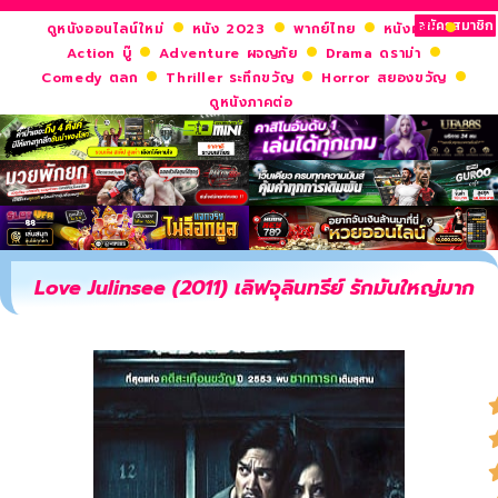
สมัครสมาชิก
ดูหนังออนไลน์ใหม่
หนัง 2023
พากย์ไทย
หนังฝรั่ง
Action บู๊
Adventure ผจญภัย
Drama ดราม่า
Comedy ตลก
Thriller ระทึกขวัญ
Horror สยองขวัญ
ดูหนังภาคต่อ
Love Julinsee (2011) เลิฟจุลินทรีย์ รักมันใหญ่มาก