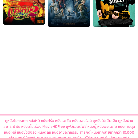
ดูหนังไม่กระตุก หนังHD หนังฝรั่ง หนังเอเชีย หนังออนไลน์ ดูหนังไม่เสียเงิน ดูหนังผ่าน
สมาร์ทโฟน หนังเต็มเรื่อง MovieHDFree มูฟวี่เอสดีฟรี หนังบู๊ หนังผจญภัย หนังการ์ตูน
หนังใหม่ หนังชีวิตจริง หนังตลก หนังอาชญากรรม สารคดี หนังมากมายมากกว่า 10,000