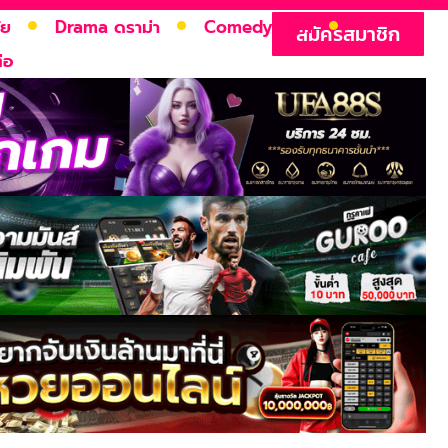
ัย
Drama ดราม่า
Comedy ตลก
สมัครสมาชิก
่อ