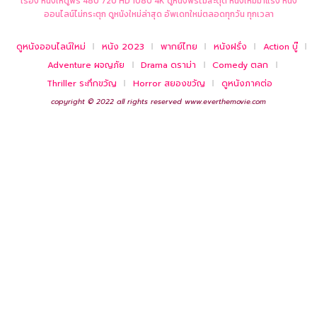
เรื่อง หนังให้ดูฟรี 480 720 HD 1080 4K ดูหนังฟรีไม่สะดุด หนังใหม่มาแรง หนัง
ออนไลน์ไม่กระตุก ดูหนังใหม่ล่าสุด อัพเดทใหม่ตลอดทุกวัน ทุกเวลา
ดูหนังออนไลน์ใหม่
หนัง 2023
พากย์ไทย
หนังฝรั่ง
Action บู๊
Adventure ผจญภัย
Drama ดราม่า
Comedy ตลก
Thriller ระทึกขวัญ
Horror สยองขวัญ
ดูหนังภาคต่อ
copyright © 2022 all rights reserved
www.everthemovie.com