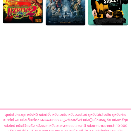
ดูหนังไม่กระตุก หนังHD หนังฝรั่ง หนังเอเชีย หนังออนไลน์ ดูหนังไม่เสียเงิน ดูหนังผ่าน
สมาร์ทโฟน หนังเต็มเรื่อง MovieHDFree มูฟวี่เอสดีฟรี หนังบู๊ หนังผจญภัย หนังการ์ตูน
หนังใหม่ หนังชีวิตจริง หนังตลก หนังอาชญากรรม สารคดี หนังมากมายมากกว่า 10,000