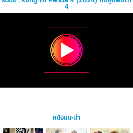
รับชม....Kung Fu Panda 4 (2024) กังฟูแพนด้า
4
หนังแนะนำ