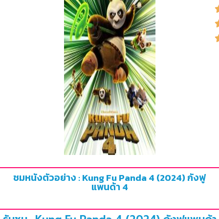
ชมหนังตัวอย่าง : Kung Fu Panda 4 (2024) กังฟู
แพนด้า 4