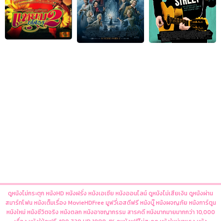
ดูหนังไม่กระตุก หนังHD หนังฝรั่ง หนังเอเชีย หนังออนไลน์ ดูหนังไม่เสียเงิน ดูหนังผ่าน
สมาร์ทโฟน หนังเต็มเรื่อง MovieHDFree มูฟวี่เอสดีฟรี หนังบู๊ หนังผจญภัย หนังการ์ตูน
หนังใหม่ หนังชีวิตจริง หนังตลก หนังอาชญากรรม สารคดี หนังมากมายมากกว่า 10,000