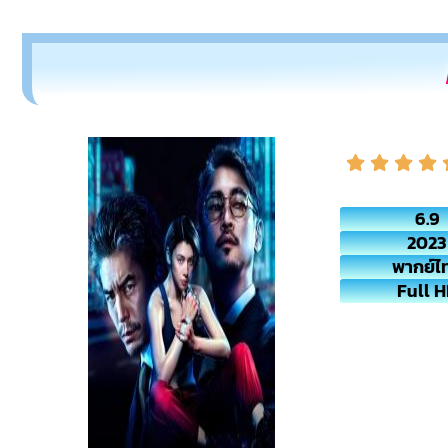
6.9
2023
พากย์ไ
Full 