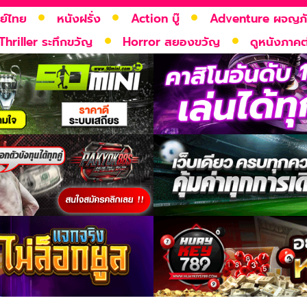
ย์ไทย
หนังฝรั่ง
Action บู๊
Adventure ผจญภ
Thriller ระทึกขวัญ
Horror สยองขวัญ
ดูหนังภาคต