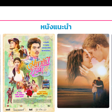
หนังแนะนำ