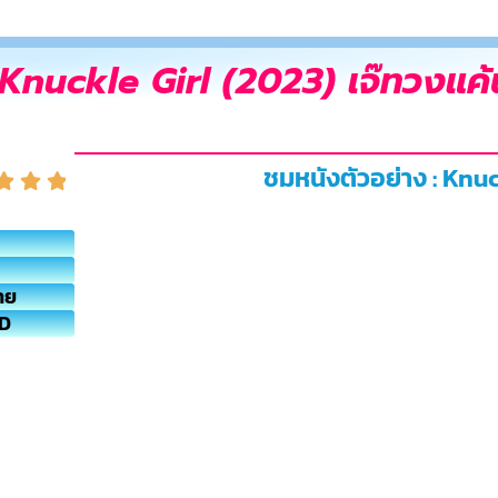
Knuckle Girl (2023) เจ๊ทวงแค้
ชมหนังตัวอย่าง : Knuc
ทย
HD