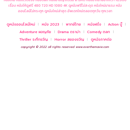
หนังใหม่ หนังชีวิตจริง หนังตลก หนังอาชญากรรม สารคดี หนังมากมายมากกว่า 10,000
เรื่อง หนังให้ดูฟรี 480 720 HD 1080 4K ดูหนังฟรีไม่สะดุด หนังใหม่มาแรง หนัง
ออนไลน์ไม่กระตุก ดูหนังใหม่ล่าสุด อัพเดทใหม่ตลอดทุกวัน ทุกเวลา
ดูหนังออนไลน์ใหม่
หนัง 2023
พากย์ไทย
หนังฝรั่ง
Action บู๊
Adventure ผจญภัย
Drama ดราม่า
Comedy ตลก
Thriller ระทึกขวัญ
Horror สยองขวัญ
ดูหนังภาคต่อ
copyright © 2022 all rights reserved
www.everthemovie.com