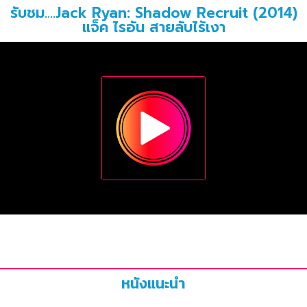
รับชม....Jack Ryan: Shadow Recruit (2014)
แจ็ค ไรอัน สายลับไร้เงา
หนังแนะนำ