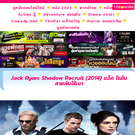
สมัครสมาชิก
ดูหนังออนไลน์ใหม่
หนัง 2023
พากย์ไทย
หนังฝรั่ง
Action บู๊
Adventure ผจญภัย
Drama ดราม่า
Comedy ตลก
Thriller ระทึกขวัญ
Horror สยองขวัญ
ดูหนังภาคต่อ
Jack Ryan: Shadow Recruit (2014) แจ็ค ไรอัน
สายลับไร้เงา