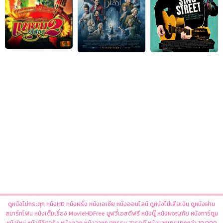
ดูหนังไม่กระตุก หนังHD หนังฝรั่ง หนังเอเชีย หนังออนไลน์ ดูหนังไม่เสียเงิน ดูหนังผ่าน
สมาร์ทโฟน หนังเต็มเรื่อง MovieHDFree มูฟวี่เอสดีฟรี หนังบู๊ หนังผจญภัย หนังการ์ตูน