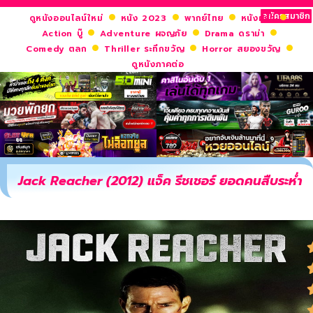
สมัครสมาชิก
ดูหนังออนไลน์ใหม่
หนัง 2023
พากย์ไทย
หนังฝรั่ง
Action บู๊
Adventure ผจญภัย
Drama ดราม่า
Comedy ตลก
Thriller ระทึกขวัญ
Horror สยองขวัญ
ดูหนังภาคต่อ
Jack Reacher (2012) แจ็ค รีชเชอร์ ยอดคนสืบระห่ำ