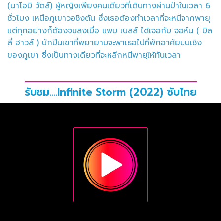
(นาโอมิ วัตส์) ผู้หญิงเพียงคนเดียวที่เดินทางผ่านป่าในเวลา 6
ชั่วโมง เหนือภูเขาวอชิงตัน ซึ่งเธอต้องทำเวลาที่จะหนีจากพายุ
แต่ทุกอย่างก็ต้องจบลงเมื่อ แพม เบลส์ ได้เจอกับ จอห์น ( บิล
ลี่ ฮาวล์ ) นักปีนเขาที่พยายามจะพาเธอไปที่พักอาศัยบนเชิง
ของภูเขา ซึ่งเป็นทางเดียวที่จะหลีกหนีพายุให้ทันเวลา
รับชม....Infinite Storm (2022) ซับไทย