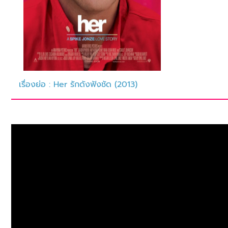
เรื่องย่อ : Her รักดังฟังชัด (2013)