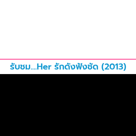
รับชม....Her รักดังฟังชัด (2013)