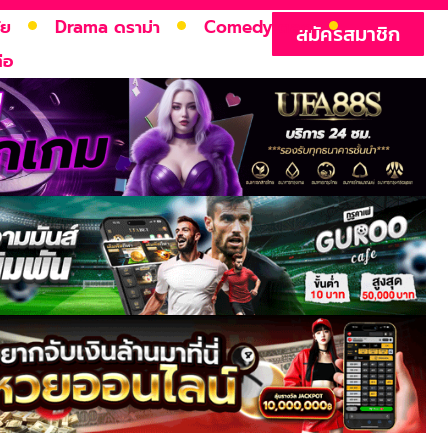
ัย
Drama ดราม่า
Comedy ตลก
สมัครสมาชิก
่อ