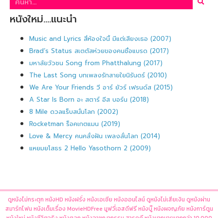
หนังใหม่….แนะนำ
Music and Lyrics สี่ห้องใจนี้ มีแต่เสียงเธอ (2007)
Brad’s Status สเตตัสห่วยของคนชื่อแบรด (2017)
มหาลัยวัวชน Song from Phatthalung (2017)
The Last Song บทเพลงรักสายใยนิรันดร์ (2010)
We Are Your Friends วี อาร์ ยัวร์ เฟรนด์ส (2015)
A Star Is Born อะ สตาร์ อีส บอร์น (2018)
8 Mile ดวลแร็บสนั่นโลก (2002)
Rocketman ร็อคเกตแมน (2019)
Love & Mercy คนคลั่งฝัน เพลงลั่นโลก (2014)
แหยมยโสธร 2 Hello Yasothorn 2 (2009)
ดูหนังไม่กระตุก หนังHD หนังฝรั่ง หนังเอเชีย หนังออนไลน์ ดูหนังไม่เสียเงิน ดูหนังผ่าน
สมาร์ทโฟน หนังเต็มเรื่อง MovieHDFree มูฟวี่เอสดีฟรี หนังบู๊ หนังผจญภัย หนังการ์ตูน