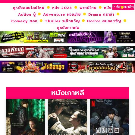
สมัครสมาชิก
ดูหนังออนไลน์ใหม่
หนัง 2023
พากย์ไทย
หนังฝรั่ง
Action บู๊
Adventure ผจญภัย
Drama ดราม่า
Comedy ตลก
Thriller ระทึกขวัญ
Horror สยองขวัญ
ดูหนังภาคต่อ
หนังเกาหลี