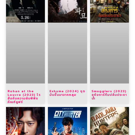
Rohan at the
Exhuma (2024) ขุด
Smugglers (2023)
Louvre (2023) โร
มันขึ้นมาจากหลุม
อหังการ์ทีมปล้นประดา
ฮังกับความลับพิพิธ
น้ำ
ภัณฑ์ลูฟร์