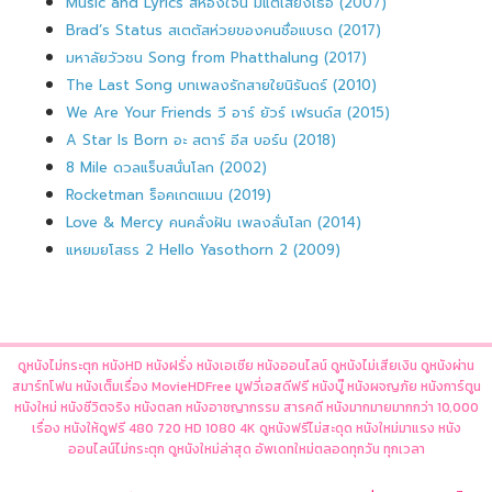
Music and Lyrics สี่ห้องใจนี้ มีแต่เสียงเธอ (2007)
Brad’s Status สเตตัสห่วยของคนชื่อแบรด (2017)
มหาลัยวัวชน Song from Phatthalung (2017)
The Last Song บทเพลงรักสายใยนิรันดร์ (2010)
We Are Your Friends วี อาร์ ยัวร์ เฟรนด์ส (2015)
A Star Is Born อะ สตาร์ อีส บอร์น (2018)
8 Mile ดวลแร็บสนั่นโลก (2002)
Rocketman ร็อคเกตแมน (2019)
Love & Mercy คนคลั่งฝัน เพลงลั่นโลก (2014)
แหยมยโสธร 2 Hello Yasothorn 2 (2009)
ดูหนังไม่กระตุก หนังHD หนังฝรั่ง หนังเอเชีย หนังออนไลน์ ดูหนังไม่เสียเงิน ดูหนังผ่าน
สมาร์ทโฟน หนังเต็มเรื่อง MovieHDFree มูฟวี่เอสดีฟรี หนังบู๊ หนังผจญภัย หนังการ์ตูน
หนังใหม่ หนังชีวิตจริง หนังตลก หนังอาชญากรรม สารคดี หนังมากมายมากกว่า 10,000
เรื่อง หนังให้ดูฟรี 480 720 HD 1080 4K ดูหนังฟรีไม่สะดุด หนังใหม่มาแรง หนัง
ออนไลน์ไม่กระตุก ดูหนังใหม่ล่าสุด อัพเดทใหม่ตลอดทุกวัน ทุกเวลา