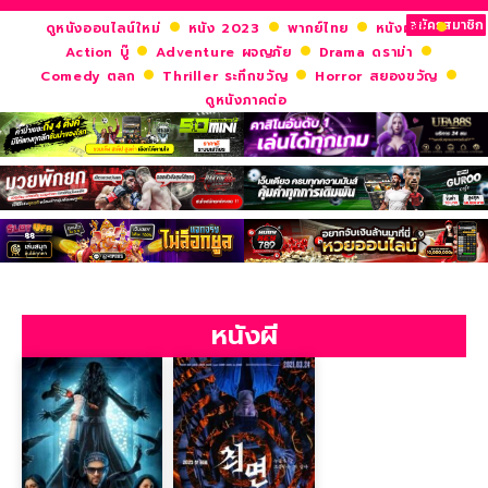
สมัครสมาชิก
ดูหนังออนไลน์ใหม่
หนัง 2023
พากย์ไทย
หนังฝรั่ง
Action บู๊
Adventure ผจญภัย
Drama ดราม่า
Comedy ตลก
Thriller ระทึกขวัญ
Horror สยองขวัญ
ดูหนังภาคต่อ
หนังผี