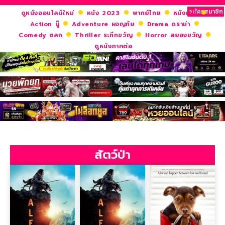
สมัครสมาชิก
ดูหนังออนไลน์ใหม่
หนัง 2023
พากย์ไทย
หนังฝรั่ง
Action บู๊
Adventure ผจญภัย
Drama ดราม่า
Comedy ตลก
Thriller ระทึกขวัญ
Horror สยองขวัญ
ดูหนังภาคต่อ
สัตว์ป่า