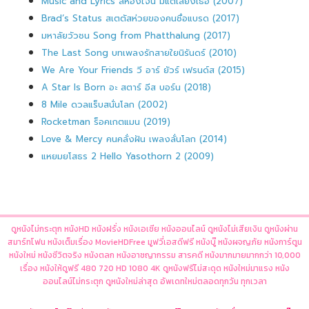
Music and Lyrics สี่ห้องใจนี้ มีแต่เสียงเธอ (2007)
Brad’s Status สเตตัสห่วยของคนชื่อแบรด (2017)
มหาลัยวัวชน Song from Phatthalung (2017)
The Last Song บทเพลงรักสายใยนิรันดร์ (2010)
We Are Your Friends วี อาร์ ยัวร์ เฟรนด์ส (2015)
A Star Is Born อะ สตาร์ อีส บอร์น (2018)
8 Mile ดวลแร็บสนั่นโลก (2002)
Rocketman ร็อคเกตแมน (2019)
Love & Mercy คนคลั่งฝัน เพลงลั่นโลก (2014)
แหยมยโสธร 2 Hello Yasothorn 2 (2009)
ดูหนังไม่กระตุก หนังHD หนังฝรั่ง หนังเอเชีย หนังออนไลน์ ดูหนังไม่เสียเงิน ดูหนังผ่าน
สมาร์ทโฟน หนังเต็มเรื่อง MovieHDFree มูฟวี่เอสดีฟรี หนังบู๊ หนังผจญภัย หนังการ์ตูน
หนังใหม่ หนังชีวิตจริง หนังตลก หนังอาชญากรรม สารคดี หนังมากมายมากกว่า 10,000
เรื่อง หนังให้ดูฟรี 480 720 HD 1080 4K ดูหนังฟรีไม่สะดุด หนังใหม่มาแรง หนัง
ออนไลน์ไม่กระตุก ดูหนังใหม่ล่าสุด อัพเดทใหม่ตลอดทุกวัน ทุกเวลา