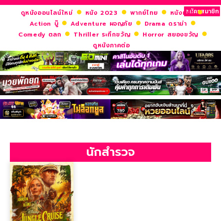
สมัครสมาชิก
ดูหนังออนไลน์ใหม่
หนัง 2023
พากย์ไทย
หนังฝรั่ง
Action บู๊
Adventure ผจญภัย
Drama ดราม่า
Comedy ตลก
Thriller ระทึกขวัญ
Horror สยองขวัญ
ดูหนังภาคต่อ
นักสำรวจ