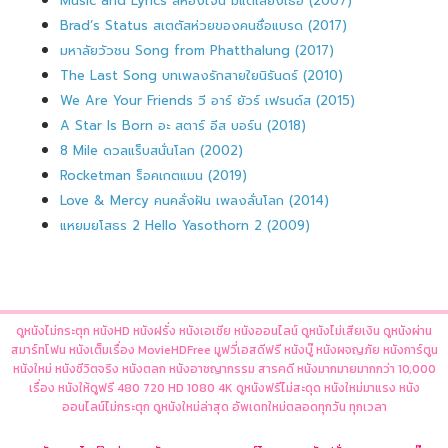
Music and Lyrics สี่ห้องใจนี้ มีแต่เสียงเธอ (2007)
Brad’s Status สเตตัสห่วยของคนชื่อแบรด (2017)
มหาลัยวัวชน Song from Phatthalung (2017)
The Last Song บทเพลงรักสายใยนิรันดร์ (2010)
We Are Your Friends วี อาร์ ยัวร์ เฟรนด์ส (2015)
A Star Is Born อะ สตาร์ อีส บอร์น (2018)
8 Mile ดวลแร็บสนั่นโลก (2002)
Rocketman ร็อคเกตแมน (2019)
Love & Mercy คนคลั่งฝัน เพลงลั่นโลก (2014)
แหยมยโสธร 2 Hello Yasothorn 2 (2009)
ดูหนังไม่กระตุก หนังHD หนังฝรั่ง หนังเอเชีย หนังออนไลน์ ดูหนังไม่เสียเงิน ดูหนังผ่าน
สมาร์ทโฟน หนังเต็มเรื่อง MovieHDFree มูฟวี่เอสดีฟรี หนังบู๊ หนังผจญภัย หนังการ์ตูน
หนังใหม่ หนังชีวิตจริง หนังตลก หนังอาชญากรรม สารคดี หนังมากมายมากกว่า 10,000
เรื่อง หนังให้ดูฟรี 480 720 HD 1080 4K ดูหนังฟรีไม่สะดุด หนังใหม่มาแรง หนัง
ออนไลน์ไม่กระตุก ดูหนังใหม่ล่าสุด อัพเดทใหม่ตลอดทุกวัน ทุกเวลา