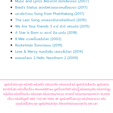
Music and Lyrics สี่ห้องใจนี้ มีแต่เสียงเธอ (2007)
Brad’s Status สเตตัสห่วยของคนชื่อแบรด (2017)
มหาลัยวัวชน Song from Phatthalung (2017)
The Last Song บทเพลงรักสายใยนิรันดร์ (2010)
We Are Your Friends วี อาร์ ยัวร์ เฟรนด์ส (2015)
A Star Is Born อะ สตาร์ อีส บอร์น (2018)
8 Mile ดวลแร็บสนั่นโลก (2002)
Rocketman ร็อคเกตแมน (2019)
Love & Mercy คนคลั่งฝัน เพลงลั่นโลก (2014)
แหยมยโสธร 2 Hello Yasothorn 2 (2009)
ดูหนังไม่กระตุก หนังHD หนังฝรั่ง หนังเอเชีย หนังออนไลน์ ดูหนังไม่เสียเงิน ดูหนังผ่าน
สมาร์ทโฟน หนังเต็มเรื่อง MovieHDFree มูฟวี่เอสดีฟรี หนังบู๊ หนังผจญภัย หนังการ์ตูน
หนังใหม่ หนังชีวิตจริง หนังตลก หนังอาชญากรรม สารคดี หนังมากมายมากกว่า 10,000
เรื่อง หนังให้ดูฟรี 480 720 HD 1080 4K ดูหนังฟรีไม่สะดุด หนังใหม่มาแรง หนัง
ออนไลน์ไม่กระตุก ดูหนังใหม่ล่าสุด อัพเดทใหม่ตลอดทุกวัน ทุกเวลา