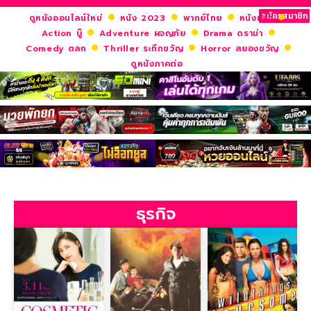
สมัครสมาชิก
ดูหนังออนไลน์ใหม่
หนัง 2023
พากย์ไทย
หนังฝรั่ง
Action บู๊
Adventure ผจญภัย
Drama ดราม่า
Comedy ตลก
Thriller ระทึกขวัญ
Horror สยองขวัญ
ดูหนังภาคต่อ
ธุรกิจ