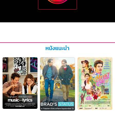
หนังแนะนำ