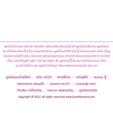
ดูหนังไม่กระตุก หนังHD หนังฝรั่ง หนังเอเชีย หนังออนไลน์ ดูหนังไม่เสียเงิน ดูหนังผ่าน
สมาร์ทโฟน หนังเต็มเรื่อง MovieHDFree มูฟวี่เอสดีฟรี หนังบู๊ หนังผจญภัย หนังการ์ตูน
หนังใหม่ หนังชีวิตจริง หนังตลก หนังอาชญากรรม สารคดี หนังมากมายมากกว่า 10,000
เรื่อง หนังให้ดูฟรี 480 720 HD 1080 4K ดูหนังฟรีไม่สะดุด หนังใหม่มาแรง หนัง
ออนไลน์ไม่กระตุก ดูหนังใหม่ล่าสุด อัพเดทใหม่ตลอดทุกวัน ทุกเวลา
ดูหนังออนไลน์ใหม่
หนัง 2023
พากย์ไทย
หนังฝรั่ง
Action บู๊
Adventure ผจญภัย
Drama ดราม่า
Comedy ตลก
Thriller ระทึกขวัญ
Horror สยองขวัญ
ดูหนังภาคต่อ
copyright © 2022 all rights reserved
www.everthemovie.com