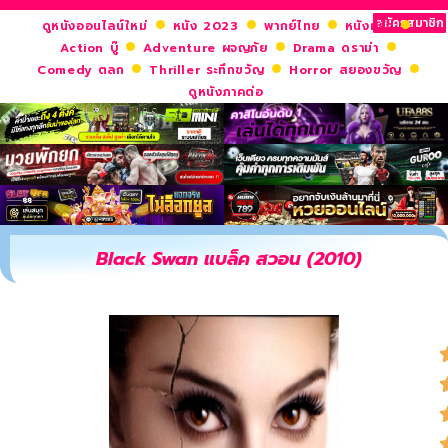
สมัครสมาชิก
ดูหนังออนไลน์ใหม่
หนัง 2023
พากย์ไทย
หนังฝรั่ง
Action บู๊
Adventure ผจญภัย
Drama ดราม่า
Comedy ตลก
Thriller ระทึกขวัญ
Horror สยองขวัญ
ดูหนังภาคต่อ
Black Swan แบล็ค สวอน (2010)