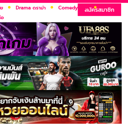
ัย
Drama ดราม่า
Comedy ตลก
สมัครสมาชิก
่อ