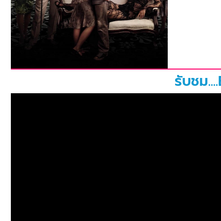
รับชม..