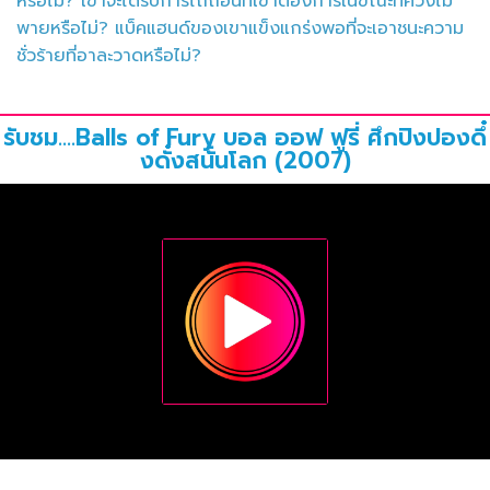
หรือไม่? เขาจะได้รับการไถ่ถอนที่เขาต้องการในขณะที่ควงไม้
พายหรือไม่? แบ็คแฮนด์ของเขาแข็งแกร่งพอที่จะเอาชนะความ
ชั่วร้ายที่อาละวาดหรือไม่?
รับชม....Balls of Fury บอล ออฟ ฟูรี่ ศึกปิงปองดึ๋
งดั๋งสนั่นโลก (2007)