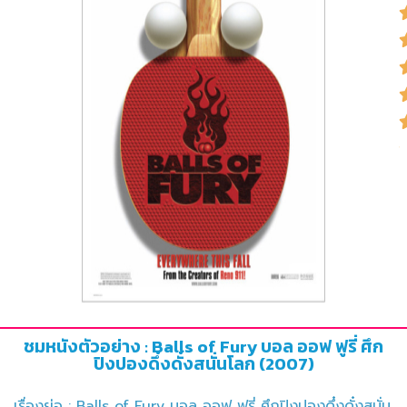
ชมหนังตัวอย่าง : Balls of Fury บอล ออฟ ฟูรี่ ศึก
ปิงปองดึ๋งดั๋งสนั่นโลก (2007)
เรื่องย่อ : Balls of Fury บอล ออฟ ฟูรี่ ศึกปิงปองดึ๋งดั๋งสนั่น