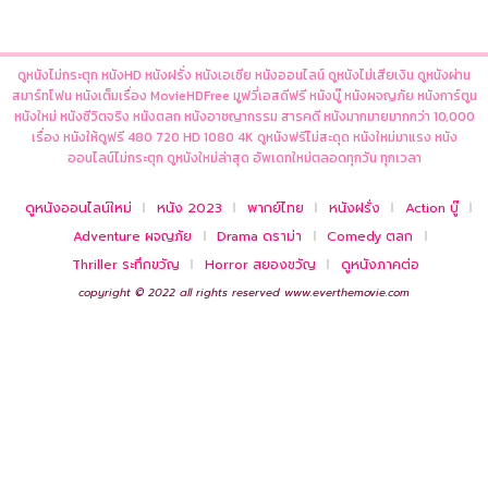
ดูหนังไม่กระตุก หนังHD หนังฝรั่ง หนังเอเชีย หนังออนไลน์ ดูหนังไม่เสียเงิน ดูหนังผ่าน
สมาร์ทโฟน หนังเต็มเรื่อง MovieHDFree มูฟวี่เอสดีฟรี หนังบู๊ หนังผจญภัย หนังการ์ตูน
หนังใหม่ หนังชีวิตจริง หนังตลก หนังอาชญากรรม สารคดี หนังมากมายมากกว่า 10,000
เรื่อง หนังให้ดูฟรี 480 720 HD 1080 4K ดูหนังฟรีไม่สะดุด หนังใหม่มาแรง หนัง
ออนไลน์ไม่กระตุก ดูหนังใหม่ล่าสุด อัพเดทใหม่ตลอดทุกวัน ทุกเวลา
ดูหนังออนไลน์ใหม่
หนัง 2023
พากย์ไทย
หนังฝรั่ง
Action บู๊
Adventure ผจญภัย
Drama ดราม่า
Comedy ตลก
Thriller ระทึกขวัญ
Horror สยองขวัญ
ดูหนังภาคต่อ
copyright © 2022 all rights reserved
www.everthemovie.com