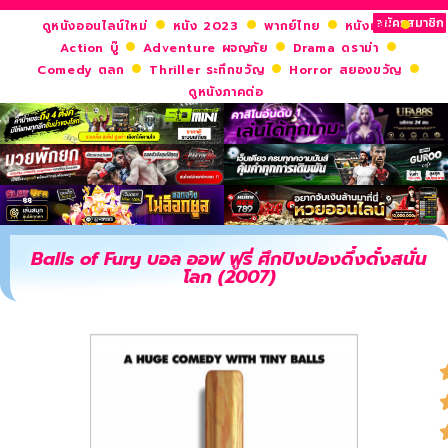
สมัครสมาชิก
ดูหนังออนไลน์ใหม่
หนัง 2023
พากย์ไทย
หนังฝรั่ง
Action บู๊
Adventure ผจญภัย
Drama ดราม่า
Comedy ตลก
Thriller ระทึกขวัญ
Horror สยองขวัญ
ดูหนังภาคต่อ
Balls of Fury บอล ออฟ ฟูรี่ ศึกปิงปองดึ๋งดั๋งสนั่น
โลก (2007)