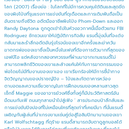
โลก (2007) เรื่องย่อ : ในโลกที่ไม่มีการควบคุมใต้ดินและสุดขีด
ของผิงโป่งที่รุนแรงการแข่งขันที่ดุเดือดและการเดิมพันถือเป็น
อันตรายถึงชีวิต อดีตมืออาชีพผิงโป่ง Phom-Down และออก
Randy Daytona ถูกดูดเข้าไปในห้วงอวกาศนี้เมื่อตัวแทน FBI
Rodriguez ชักชวนเขาให้ปฏิบัติภารกิจลับ แรนดี้มุ่งมั่นที่จะเด้ง
กลับมาและรำลึกอดีตอันรุ่งโรจน์ของเขาอีกครั้งและฆ่าควัน
ฆาตกรพ่อของเขาซึ่งเป็นหนึ่งในเฟงที่ต้องการตัวมากที่สุดของ
เอฟบีไอ แต่หลังจากสองทศวรรษที่ผ่านมาจากเกมแรนดี้ไม่
สามารถพลิกชีวิตของเขาและล้างแค้นให้กับการฆาตกรรมของ
พ่อโดยไม่มีทีมงานของเขาเอง เขาเรียกร้องให้มีการชี้นำทาง
จิตวิญญาณของปราชญ์ปิง – โป่งและภัตตาคารหว่อง
ตาบอดและความเชี่ยวชาญในการฝึกอบรมของหลานสาวสุด
เซ็กซี่ Maggie ของอาจารย์วงศ์ซึ่งทั้งคู่ก็มีประวัติศาสตร์อัน
มืดมนกับเฟิ ถนนทุกสายนำไปสู่เฟิง ‘ สารประกอบป่าลึกลับและ
การแข่งขันปิงปองที่ไม่เหมือนใครที่สุดเท่าที่เคยมีมา ที่นั่นแรนดี้
เผชิญกับผู้เล่นที่น่าเกรงขามเช่นคู่ต่อสู้โอลิมปิกมานานของเขา
Karl Wolfschtagg ที่ดุร้าย แรนดี้สามารถจับตาดูลูกบอลได้