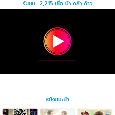
รับชม....2,215 เชื่อ บ้า กล้า ก้าว
หนังแนะนำ