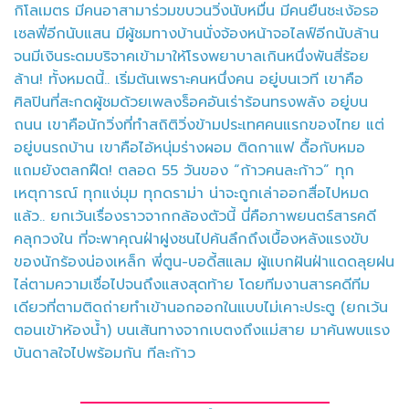
กิโลเมตร มีคนอาสามาร่วมขบวนวิ่งนับหมื่น มีคนยืนชะเง้อรอ
เซลฟี่อีกนับแสน มีผู้ชมทางบ้านนั่งจ้องหน้าจอไลฟ์อีกนับล้าน
จนมีเงินระดมบริจาคเข้ามาให้โรงพยาบาลเกินหนึ่งพันสี่ร้อย
ล้าน! ทั้งหมดนี้.. เริ่มต้นเพราะคนหนึ่งคน อยู่บนเวที เขาคือ
ศิลปินที่สะกดผู้ชมด้วยเพลงร็อคอันเร่าร้อนทรงพลัง อยู่บน
ถนน เขาคือนักวิ่งที่ทำสถิติวิ่งข้ามประเทศคนแรกของไทย แต่
อยู่บนรถบ้าน เขาคือไอ้หนุ่มร่างผอม ติดกาแฟ ดื้อกับหมอ
แถมยังตลกฝืด! ตลอด 55 วันของ “ก้าวคนละก้าว” ทุก
เหตุการณ์ ทุกแง่มุม ทุกดราม่า น่าจะถูกเล่าออกสื่อไปหมด
แล้ว.. ยกเว้นเรื่องราวจากกล้องตัวนี้ นี่คือภาพยนตร์สารคดี
คลุกวงใน ที่จะพาคุณฝ่าฝูงชนไปค้นลึกถึงเบื้องหลังแรงขับ
ของนักร้องน่องเหล็ก พี่ตูน-บอดี้สแลม ผู้แบกฝันฝ่าแดดลุยฝน
ไล่ตามความเชื่อไปจนถึงแสงสุดท้าย โดยทีมงานสารคดีทีม
เดียวที่ตามติดถ่ายทำเข้านอกออกในแบบไม่เคาะประตู (ยกเว้น
ตอนเข้าห้องน้ำ) บนเส้นทางจากเบตงถึงแม่สาย มาค้นพบแรง
บันดาลใจไปพร้อมกัน ทีละก้าว