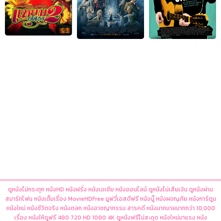
ดูหนังไม่กระตุก หนังHD หนังฝรั่ง หนังเอเชีย หนังออนไลน์ ดูหนังไม่เสียเงิน ดูหนังผ่าน
สมาร์ทโฟน หนังเต็มเรื่อง MovieHDFree มูฟวี่เอสดีฟรี หนังบู๊ หนังผจญภัย หนังการ์ตูน
หนังใหม่ หนังชีวิตจริง หนังตลก หนังอาชญากรรม สารคดี หนังมากมายมากกว่า 10,000
เรื่อง หนังให้ดูฟรี 480 720 HD 1080 4K ดูหนังฟรีไม่สะดุด หนังใหม่มาแรง หนัง