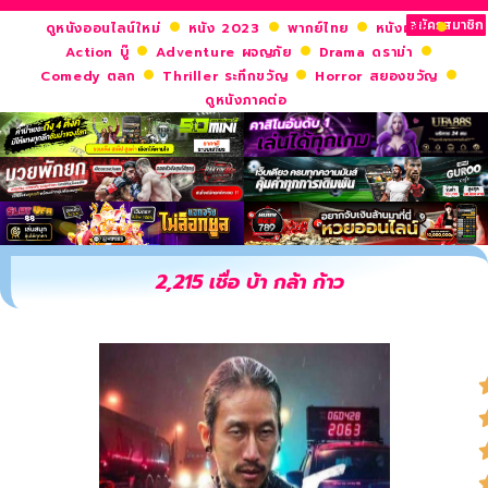
สมัครสมาชิก
ดูหนังออนไลน์ใหม่
หนัง 2023
พากย์ไทย
หนังฝรั่ง
Action บู๊
Adventure ผจญภัย
Drama ดราม่า
Comedy ตลก
Thriller ระทึกขวัญ
Horror สยองขวัญ
ดูหนังภาคต่อ
2,215 เชื่อ บ้า กล้า ก้าว